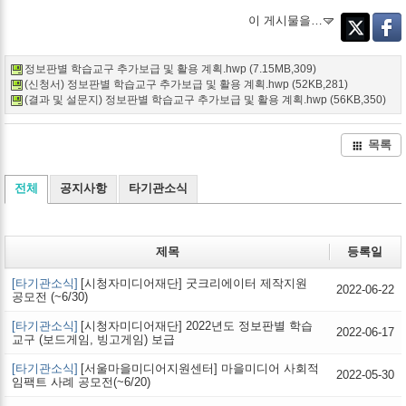
이 게시물을…
Twitter
Faceb
정보판별 학습교구 추가보급 및 활용 계획.hwp (7.15MB,309)
(신청서) 정보판별 학습교구 추가보급 및 활용 계획.hwp (52KB,281)
(결과 및 설문지) 정보판별 학습교구 추가보급 및 활용 계획.hwp (56KB,350)
목록
전체
공지사항
타기관소식
제목
등록일
[타기관소식]
[시청자미디어재단] 굿크리에이터 제작지원
2022-06-22
공모전 (~6/30)
[타기관소식]
[시청자미디어재단] 2022년도 정보판별 학습
2022-06-17
교구 (보드게임, 빙고게임) 보급
[타기관소식]
[서울마을미디어지원센터] 마을미디어 사회적
2022-05-30
임팩트 사례 공모전(~6/20)