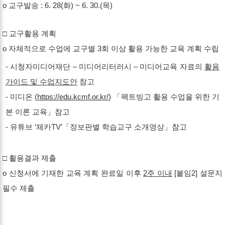
o 교구발송 : 6. 28(화) ~ 6. 30.(목)
□ 교구활용 계획
o 자체적으로 수업에 교구별 3회 이상 활용 가능한 교육 계획 수립
- 시청자미디어재단 – 미디어리터러시 – 미디어교육 자료의
활용
가이드 및 수업지도안
참고
- 미디온 (
https://edu.kcmf.or.kr/
) 「팩트빙고 활용 수업을 위한 기
본 이론 교육」참고
- 유튜브 ‘체카TV’「정보판별 학습교구 소개영상」참고
□ 활용결과 제출
o 신청서에 기재한 교육 계획 완료일 이후
2
주 이내
[붙임2] 설문지
필수 제출