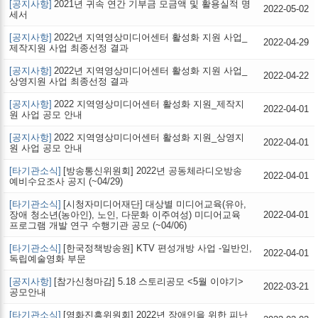
[공지사항]
2021년 귀속 연간 기부금 모금액 및 활용실적 명
2022-05-02
세서
[공지사항]
2022년 지역영상미디어센터 활성화 지원 사업_
2022-04-29
제작지원 사업 최종선정 결과
[공지사항]
2022년 지역영상미디어센터 활성화 지원 사업_
2022-04-22
상영지원 사업 최종선정 결과
[공지사항]
2022 지역영상미디어센터 활성화 지원_제작지
2022-04-01
원 사업 공모 안내
[공지사항]
2022 지역영상미디어센터 활성화 지원_상영지
2022-04-01
원 사업 공모 안내
[타기관소식]
[방송통신위원회] 2022년 공동체라디오방송
2022-04-01
예비수요조사 공지 (~04/29)
[타기관소식]
[시청자미디어재단] 대상별 미디어교육(유아,
장애 청소년(농아인), 노인, 다문화 이주여성) 미디어교육
2022-04-01
프로그램 개발 연구 수행기관 공모 (~04/06)
[타기관소식]
[한국정책방송원] KTV 편성개방 사업 -일반인,
2022-04-01
독립예술영화 부문
[공지사항]
[참가신청마감] 5.18 스토리공모 <5월 이야기>
2022-03-21
공모안내
[타기관소식]
[영화진흥위원회] 2022년 장애인을 위한 피난