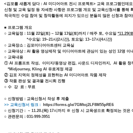
<김포를 새롭게 담다 : AI 미디어아트 전시 프로젝트> 교육 프로그램인데요
신청 및 교육 일정 등 자세한 사항은 프로그램 개요 및 교육신청서를 통해 
적극적인 수업 참여 및 창작활동에 의지가 있으신 분들의 많은 신청과 참여
■ 프로그램 개요
○ 교육일정 : 11월 22일(토) ~ 12월 13일(토)까지 / 매주 토, 수요일
*11.29
*수요일: 19~21시(2시간), 토요일: 13~17시(4시간)
○ 교육장소 : 김포미디어아트센터 교육실
○ 교육대상 : AI 활용 영상제작 및 미디어아트에 관심이 있는 성인 12명 이
○ 교육내용
① AI 프롬프트 작성, 이미지/동영상 편집, 사운드 디자인까지, AI 활용 창
*Midjourney, Kling AI 유료계정 제공
② 김포 지역의 정체성을 표현하는 AI 미디어아트 작품 제작
③ 작품 완성 및 결과물 전시회 진행
○ 수 강 료 : 무료
○ 신청방법 : 교육신청서 작성 후 제출
>> 교육신청서 링크 :
https://forms.gle/7GMtoj2LF8M55pRE6
○ 신청기간 : ~ 11.20.(목) 17시까지 ※ 신청 시 교육생으로 확정되는 것
○ 관련문의 : 031-999-3951