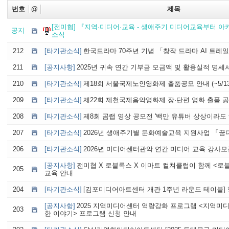
번호
@
제목
[전미협] 『지역·미디어·교육 - 생애주기 미디어교육부터 
공지
소식
212
[타기관소식]
한국드라마 70주년 기념 「창작 드라마 AI 트레일러 
211
[공지사항]
2025년 귀속 연간 기부금 모금액 및 활용실적 명세
210
[타기관소식]
제18회 서울국제노인영화제 출품공모 안내 (~5/13
209
[타기관소식]
제22회 제천국제음악영화제 장·단편 영화 출품 공모 
208
[타기관소식]
제8회 곰랩 영상 공모전 '백만 유튜버 상상이라도 해보
207
[타기관소식]
2026년 생애주기별 문화예술교육 지원사업 「
206
[타기관소식]
2026년 미디어센터관악 연간 미디어 교육 강사모
[공지사항]
전미협 X 로블록스 X 이마트 컬쳐클럽이 함께 <로
205
교육 안내
204
[타기관소식]
[김포미디어아트센터 개관 1주년 라운드 테이블] 행사
[공지사항]
2025 지역미디어센터 역량강화 프로그램 <지역미
203
한 이야기> 프로그램 신청 안내