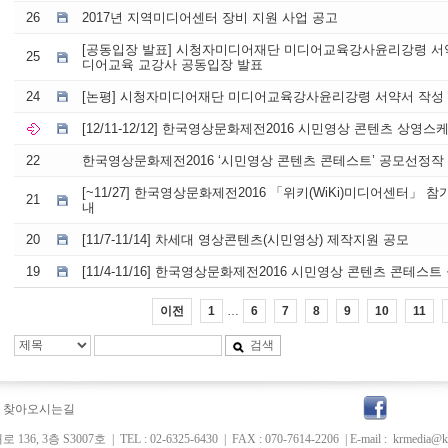
26
2017년 지역미디어센터 장비 지원 사업 공고
[공동입장 발표] 시청자미디어재단 미디어교육강사윤리강령 서약
25
디어교육 교강사 공동입장 발표
24
[논평] 시청자미디어재단 미디어교육강사윤리강령 서약서 작성 
[12/11-12/12] 한국영상문화제전2016 시민영상 콘텐츠 상영스
22
한국영상문화제전2016 ‘시민영상 콘텐츠 콘테스트’ 공모선정작
[~11/27] 한국영상문화제전2016 「위키(WiKi)미디어센터」 
21
내
20
[11/7-11/14] 차세대 영상콘텐츠(시민영상) 제작지원 공모
19
[11/4-11/16] 한국영상문화제전2016 시민영상 콘텐츠 콘테스트
…
이전
1
6
7
8
9
10
11
검색
찾아오시는길
136, 3층 S3007호 |
TEL : 02-6325-6430 |
FAX : 070-7614-2206
|
E-mail :
krmedia@k